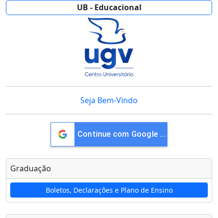
UB - Educacional
Seja Bem-Vindo
Sign in wi
Graduação
Boletos, Declarações e Plano de Ensino